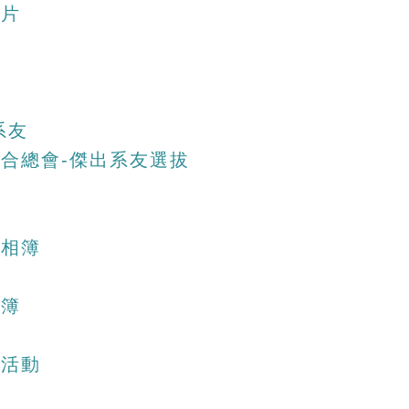
照片
系友
會聯合總會-傑出系友選拔
動相簿
相簿
歡活動