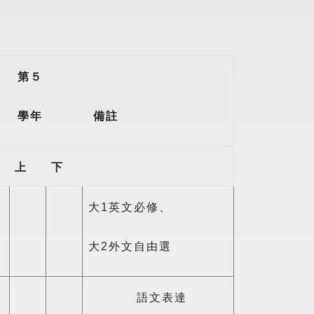
第５
學年
備註
上
下
大1英文必修、
大2外文自由選
語文表達