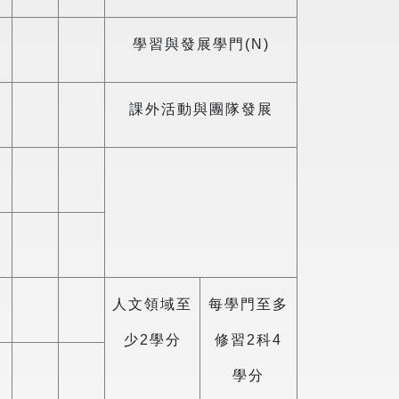
學習與發展學門(N)
課外活動與團隊發展
人文領域至
每學門至多
少2學分
修習2科4
學分