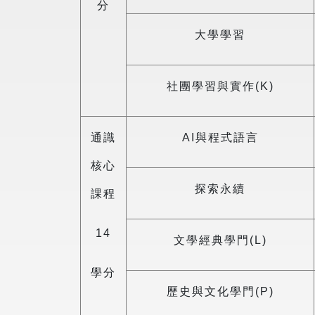
分
大學學習
社團學習與實作(K)
通識
AI與程式語言
核心
探索永續
課程
14
文學經典學門(L)
學分
歷史與文化學門(P)