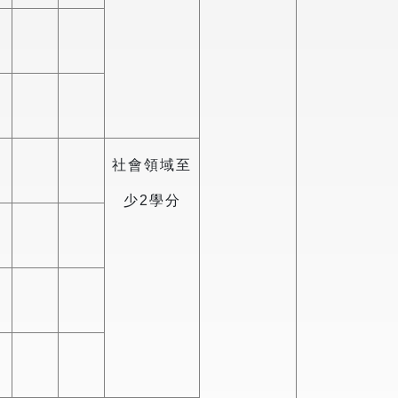
社會領域至
少2學分