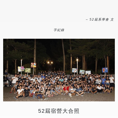
– 52屆系學會 文
字紀錄
52屆宿營大合照