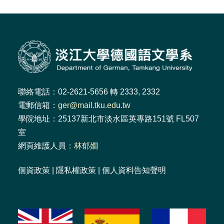
聯絡電話：02-2621-5656 轉 2333, 2332
電郵信箱：
ger@mail.tku.edu.tw
學院地址：25137新北市淡水區英專路151號 FL507
室
網頁維護人員：
林郁嫺
個資政策
|
隱私權政策
|
個人資料告知聲明