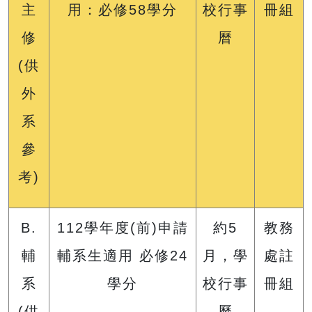
主
用：必修58學分
校行事
冊組
修
曆
(供
外
系
參
考)
B.
112學年度(前)申請
約5
教務
輔
輔系生適用 必修24
月，學
處註
系
學分
校行事
冊組
(供
曆