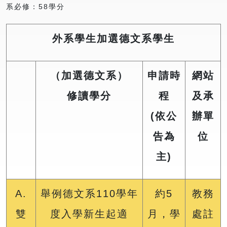
系必修：58學分
外系學生加選德文系學生
（加選德文系）
申請時
網站
修讀學分
程
及承
(依公
辦單
告為
位
主)
A.
舉例德文系110學年
約5
教務
雙
度入學新生起適
月，學
處註