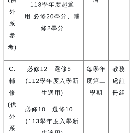
113學年度起適
外
用 必修20學分、輔
系
修2學分
參
考)
C.
必修12 選修8
每學年
教務
輔
(112學年度入學新
度第二
處註
修
生適用)
學期
冊組
(供
必修10 選修10
外
(113學年度入學新
系