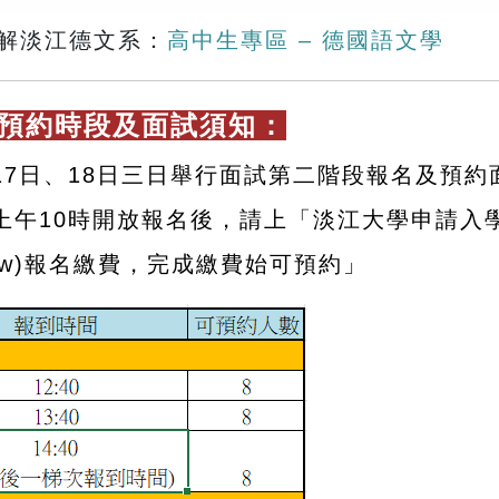
解淡江德文系：
高中生專區 – 德國語文學
試預約時段及面試須知：
17日、18日三日舉行面試第二階段報名及預約
上午
10
時開放報名後，請上「淡江大學申請入
tw
)
報名繳費，完成繳費始可預約」