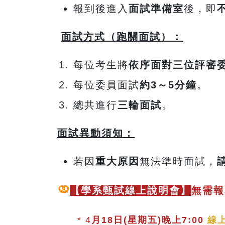
報到後進入
面試準備室
後，即
面試方式（跑關面試）：
每位考生將
依序面對三位評審
每位委員面試
約
3
～5
分鐘
。
總共進行
三輪面試
。
面試異動須知：
若因
重大原因
無法準時面試，
【學系甄試線上說明會】
無需報
* 4
月18日(星期五)晚上7:00
線