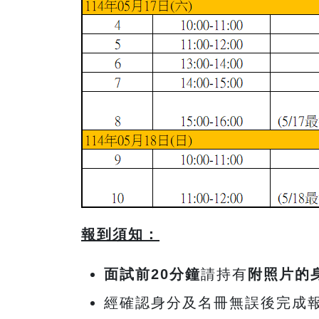
報到須知：
面試前20
分鐘
請持有
附照片的
經確認身分及名冊無誤後完成