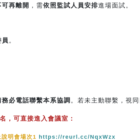
不可再離開
，需
依照監試人員安排
進場面試。
委員
。
請務必電話聯繫本系協調
。若未主動聯繫，視同
名，可直接進入會議室：
上說明會場次1
https://reurl.cc/NqxWzx