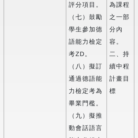
評分項目。
為課程
（七）鼓勵
之一部
學生參加德
分內
語能力檢定
容。
考ZD。
二、持
（八）擬訂
續中程
通過德語能
計畫目
力檢定考為
標
畢業門檻。
（九）擬推
動會話語言