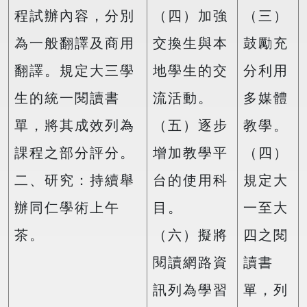
程試辦內容，分別
（四）加強
（三）
為一般翻譯及商用
交換生與本
鼓勵充
翻譯。規定大三學
地學生的交
分利用
生的統一閱讀書
流活動。
多媒體
單，將其成效列為
（五）逐步
教學。
課程之部分評分。
增加教學平
（四）
二、研究：持續舉
台的使用科
規定大
辦同仁學術上午
目。
一至大
茶。
（六）擬將
四之閱
閱讀網路資
讀書
訊列為學習
單，列