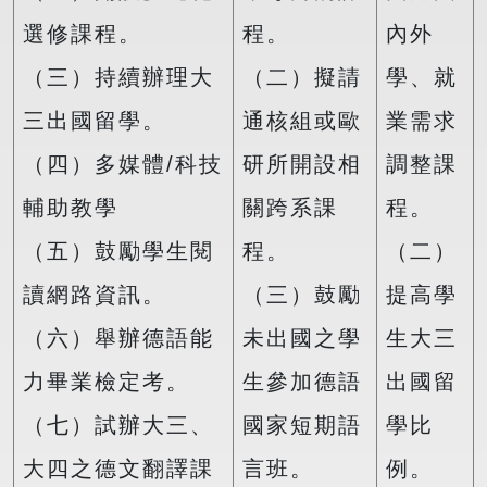
選修課程。
程。
內外
（三）持續辦理大
（二）擬請
學、就
三出國留學。
通核組或歐
業需求
（四）多媒體/科技
研所開設相
調整課
輔助教學
關跨系課
程。
（五）鼓勵學生閱
程。
（二）
讀網路資訊。
（三）鼓勵
提高學
（六）舉辦德語能
未出國之學
生大三
力畢業檢定考。
生參加德語
出國留
（七）試辦大三、
國家短期語
學比
大四之德文翻譯課
言班。
例。