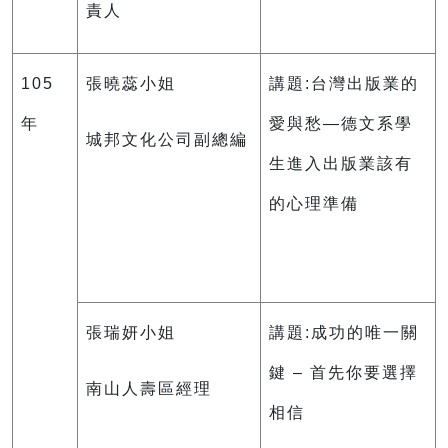
責人
105
張曉蕊小姐
講題:台灣出版業的
年
愛與愁—德文系學
城邦文化公司副總編
生進入出版業該有
的心理準備
張瑞妍小姐
講題:成功的唯一關
鍵 – 首先你要選擇
南山人壽區經理
相信