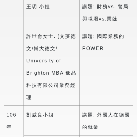
王玥 小姐
講題: 財務vs. 警局
與職場vs.業餘
許世侖女士. (文藻德
講題: 國際業務的
文/輔大德文/
POWER
University of
Brighton MBA 豫品
科技有限公司業務經
理
106
劉威良小姐
講題: 外國人在德國
年
的就業