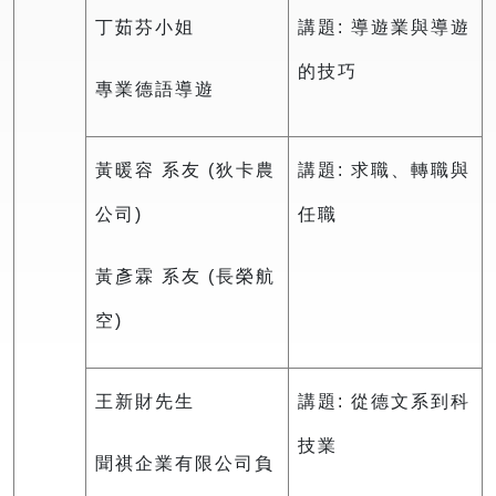
丁茹芬小姐
講題: 導遊業與導遊
的技巧
專業德語導遊
黃暖容 系友 (狄卡農
講題: 求職、轉職與
公司)
任職
黃彥霖 系友 (長榮航
空)
王新財先生
講題: 從德文系到科
技業
聞祺企業有限公司負