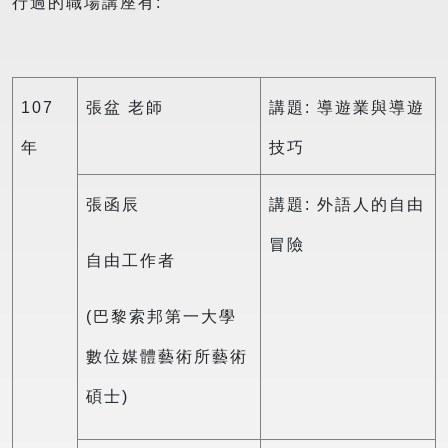
行過的職場講座有:
107
張盆 老師
講題: 導遊業與導遊
年
技巧
張函辰
講題: 外語人的自由
冒險
自由工作者
(巴黎索邦第一大學
數位媒體藝術所藝術
碩士)