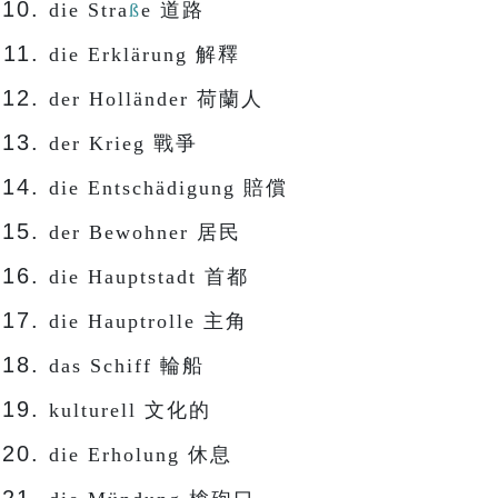
die Stra
ß
e 道路
die Erklärung 解釋
der Holländer 荷蘭人
der Krieg 戰爭
die Entschädigung 賠償
der Bewohner 居民
die Hauptstadt 首都
die Hauptrolle 主角
das Schiff 輪船
kulturell 文化的
die Erholung 休息