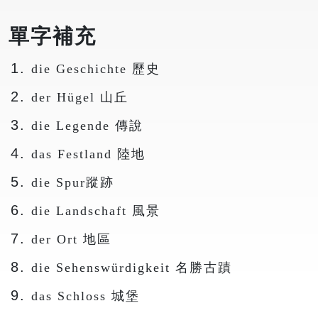
單字補充
die Geschichte 歷史
der Hügel 山丘
die Legende 傳說
das Festland 陸地
die Spur蹤跡
die Landschaft 風景
der Ort 地區
die Sehenswürdigkeit 名勝古蹟
das Schloss 城堡