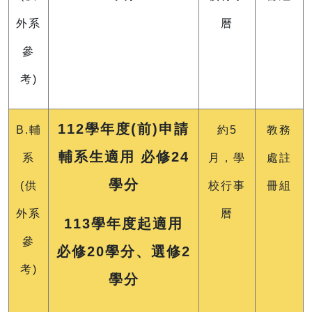
外系
曆
參
考)
112
學年度(前)申請
B.輔
約5
教務
輔系生適用 必修24
系
月，學
處註
學分
(供
校行事
冊組
外系
曆
113學年度起適用
參
必修20學分、選修2
考)
學分