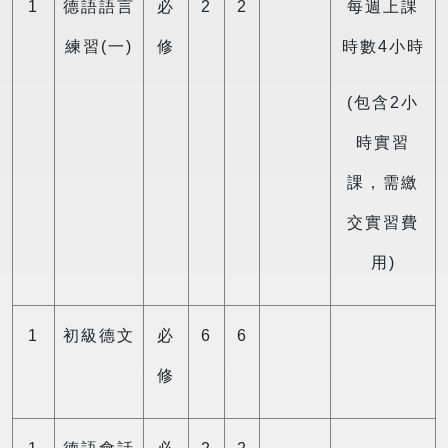
1
德語語言
必
2
2
每週上課
練習(一)
修
時數4小時
(包含2小
時實習
課，需繳
交實習費
用)
1
初級德文
必
6
6
修