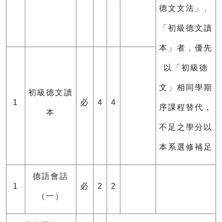
德文文法」、
「初級德文讀
本」者，優先
以「初級德
文」相同學期
初級德文讀
1
必
4
4
序課程替代，
本
不足之學分以
本系選修補足
德語會話
1
必
2
2
（一）