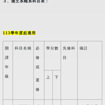
３、德文系輔系科目表：
113學年度起適用
開
科目名稱
必
學分數
先修科
備註
課
修
目
年
或
級
上
下
選
修