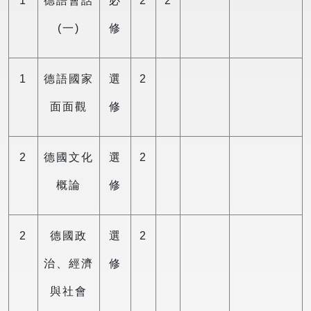
1
德語會話
必
2
2
(一)
修
1
德語國家
選
2
面面觀
修
2
德國文化
選
2
概論
修
2
德國政
選
2
治、經濟
修
與社會