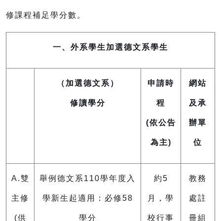
修課程補足學分數。
一、外系學生加選德文系學生
（加選德文系）
申請時
網站
修讀學分
程
及承
(依公告
辦單
為主)
位
A.雙
舉例德文系110學年度入
約5
教務
主修
學新生起適用：必修58
月，學
處註
(供
學分
校行事
冊組