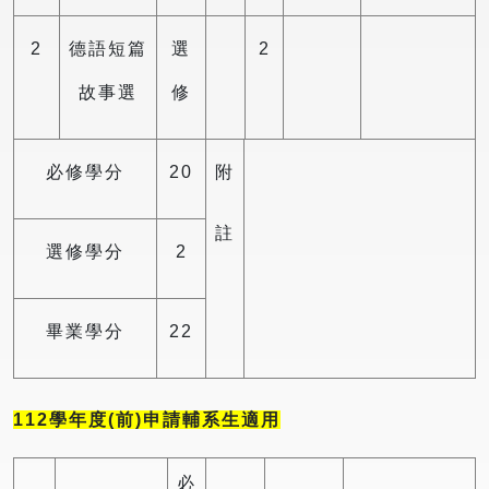
2
德語短篇
選
2
故事選
修
必修學分
20
附
註
選修學分
2
畢業學分
22
112
學年度(前)申請輔系生適用
必