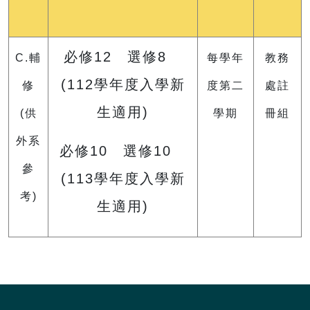
必修12 選修8
C.輔
每學年
教務
(112學年度入學新
修
度第二
處註
生適用)
(供
學期
冊組
外系
必修10 選修10
參
(113學年度入學新
考)
生適用)