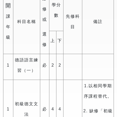
開
學分
修
數
課
先修科
或
科目名稱
備註
年
目
選
級
上
下
修
德語語言練
1
必
2
2
習（一）
1.以相同學期
序課程替代。
初級德文文
1
必
4
4
2. 缺修「初級
法