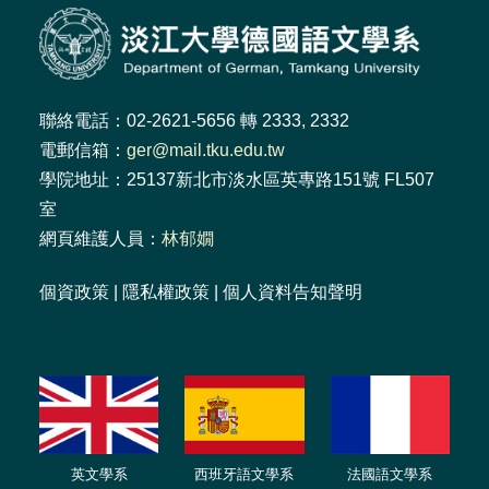
聯絡電話：02-2621-5656 轉 2333, 2332
電郵信箱：
ger@mail.tku.edu.tw
學院地址：25137新北市淡水區英專路151號 FL507
室
網頁維護人員：
林郁嫺
個資政策
|
隱私權政策
|
個人資料告知聲明
英文學系
西班牙語文學系
法國語文學系