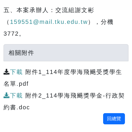
五、本案承辦人：交流組謝文彬
（
159551@mail.tku.edu.tw
），分機
3772。
相關附件
下載
附件1_114年度學海飛颺受獎學生
名單.pdf
下載
附件2_114學海飛颺獎學金-行政契
約書.doc
回總覽