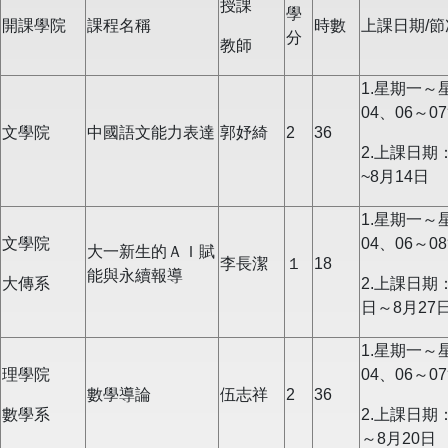
授課
學
開課學院
課程名稱
時數
上課日期/節
分
教師
1.星期一～
04、06～0
文學院
中國語文能力表達
郭妤綺
2
36
2.上課日期：
~8月14日
1.星期一～
文學院
04、06～0
大一新生的ＡＩ賦
李長潔
１
18
能與永續報導
大傳系
2.上課日期：
日～8月27
1.星期一～
理學院
04、06～0
數學導論
伍志祥
2
36
數學系
2.上課日期：
～8月20日