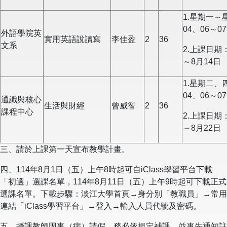
1.星期一～
04、06～0
外語學院英
實用英語說讀寫
李佳盈
2
36
文系
2.上課日期：
～8月14日
1.星期二、
04、06～0
通識與核心
生活與財經
曾威智
2
36
課程中心
2.上課日期：
～8月22日
三、請於上課第一天宣布教學計畫。
四、114年8月1日（五）上午8時起可自iClass學習平台下載
「初選」選課名單，114年8月11日（五）上午9時起可下載正式
選課名單。下載步驟：淡江大學首頁→身分別「教職員」→常用
連結「iClass學習平台」→登入→輸入人員代號及密碼。
五、授課教師因事（病）請假，務必依規定補課，並事先通知註