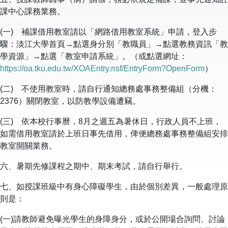
課中心課務業務。
(一) 補課借用教室請以「網路借用教室系統」申請，登入步
驟：淡江大學首頁→點選身分別「教職員」→點選教務資訊「教
學資源」→點選「教室申請系統」。（或點選網址：
https://oa.tku.edu.tw/XOAEntry.nsf/EntryForm?OpenForm
）
(二) 不使用教室時，請自行通知總務處事務整備組（分機：
2376）關閉教室，以防教學設備遭竊。
(三) 依本校行事曆，8月之週五為暑休日，行政人員不上班，
如需借用教室請於上班日事先借用，俾便總務處事務整備組安排
教室開關業務。
六、暑期先修課程之期中、期末考試，請自行舉行。
七、如授課班級中有身心障礙學生，由於個別差異，一般處理原
則是：
(一)請教師避免曝光學生的身障身分，或於公開場合詢問、討論