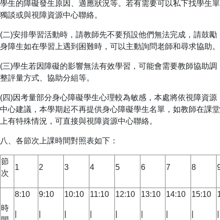
學生的障礙發生原因、適應狀況等。若有需要可以私下找學生單
獨談或與視障資源中心聯絡。
(二)安排學習活動時，請教師先不要預設他們無法完成，請鼓勵
身障生如在學習上遇到困難時，可以主動詢問老師和尋求協助。
(三)學生若因障礙的影響無法有效學習，可能會需要教師協助調
整評量方式、協助分組等。
(四)因考量部分身心障礙學生心理較為敏感，本處將依視障資源
中心建議，本學期起不再提供身心障礙學生名單，如教師在課堂
上有特殊情況，可直接與視障資源中心聯絡。
八、各節次上課時間對照表如下：
節
1
2
3
4
5
6
7
8
次
8:10
9:10
10:10
11:10
12:10
13:10
14:10
15:10
時
|
|
|
|
|
|
|
|
|
間