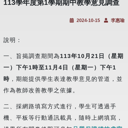
113學年度第1學期期中教學意見調查
2024-10-15
李惠瑜
說明：
一、旨揭調查期間為
113
年
10
月
21
日（星期
一）下午
1
時至
11
月
4
日（星期一）下午
1
時
，期能提供學生表達教學意見的管道，並
作為教師改善教學之依據。
二、採網路填寫方式進行，學生可透過手
機、平板等行動通訊載具，隨時上網填寫，