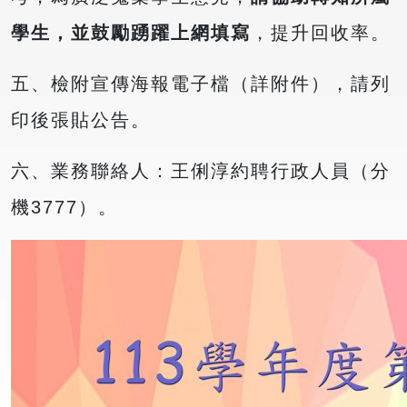
學生，並鼓勵踴躍上網填寫
，提升回收率。
五、檢附宣傳海報電子檔（詳附件），請列
印後張貼公告。
六、業務聯絡人：王俐淳約聘行政人員（分
機3777）。