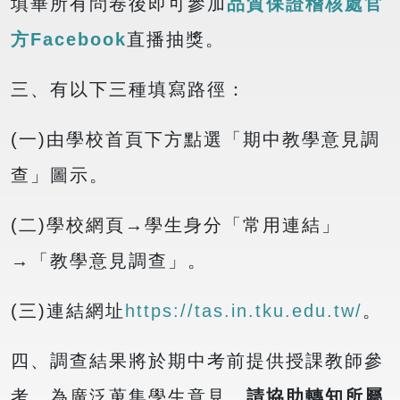
填畢所有問卷後即可參加
品質保證稽核處官
方Facebook
直播抽獎。
三、有以下三種填寫路徑：
(一)由學校首頁下方點選「期中教學意見調
查」圖示。
(二)學校網頁→學生身分「常用連結」
→「教學意見調查」。
(三)連結網址
https://tas.in.tku.edu.tw/
。
四、調查結果將於期中考前提供授課教師參
考，為廣泛蒐集學生意見，
請協助轉知所屬