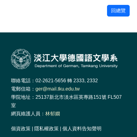
回總覽
聯絡電話：02-2621-5656 轉 2333, 2332
電郵信箱：
ger@mail.tku.edu.tw
學院地址：25137新北市淡水區英專路151號 FL507
室
網頁維護人員：
林郁嫺
個資政策
|
隱私權政策
|
個人資料告知聲明