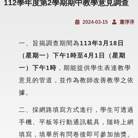
112學年度第2學期期中教學意見調查
2024-03-15
蕭淨淳
一、旨揭調查期間為
113
年
3
月
18
日
（星期一）下午
1
時至
4
月
1
日（星期
一）下午
1
時
，期能提供學生表達教學
意見的管道，並作為教師改善教學之依
據。
二、採網路填寫方式進行，學生可透過
手機、平板等行動通訊載具，隨時上網
填寫，填畢所有問卷後即可參加抽獎。