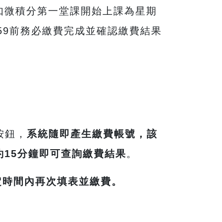
如微積分第一堂課開始上課為星期
59
前務必繳費完成並確認繳費結果
按鈕，
系統隨即產生繳費帳號，該
約
15
分鐘即可查詢繳費結果
。
定時間內再次填表並繳費。