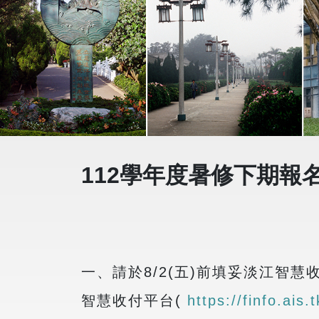
112學年度暑修下期報
一、請於
8/2(
五
)
前填妥淡江智慧
智慧收付平台
(
https://finfo.ais