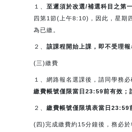
１、
至遲須於改選
/
補選科目之第
四第
1
節
(
上午
8:10)
，因此，星期
為已繳。
２、
該課程開始上課，即不受理報
(
三
)
繳費
１、網路報名選課後，請同學務必
繳費帳號僅限當日
23:59
前有效；
２、
繳費帳號僅限填表當日
23:59
(
四
)
完成繳費約
15
分鐘後，務必於