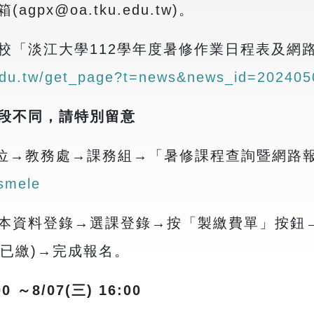
箱
(agpx@oa.tku.edu.tw)
。
校「淡江大學
112
學年度暑修作業日程表及網
u.edu.tw/get_page?t=news&news_id=20240
段不同，請特別留意
位
→
教務處
→
課務組
→
「暑修課程查詢暨網路
/smele
本資料登錄
→
選課登錄
→
按「製繳費單」按鈕
已繳
)→
完成報名。
00
～
8/07(
三
) 16:00