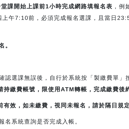
一堂課開始上課前
1
小時完成網路填報名表
，例
四上午
7:10
前，必須完成報名選課，且當日
23:
名。
確認選課無誤後，自行於系統按「製繳費單」
請持繳費帳號，限使用
ATM
轉帳，完成繳費後
前有效，如未繳費，視同未報名，請於隔日規
報名系統查詢是否完成入帳。