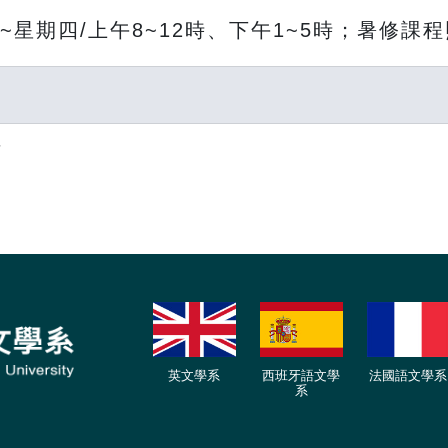
~
星期四
/
上午
8~12
時、下午
1~5
時；暑修課程
料
英文學系
西班牙語文學
法國語文學系
系