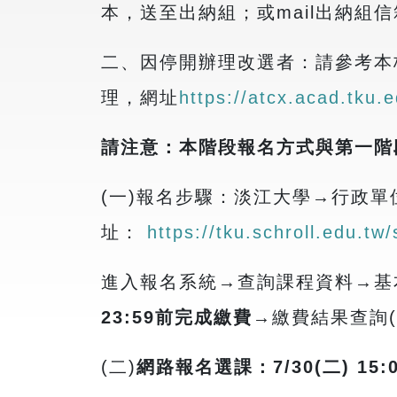
本，送至出納組；或
mail
出納組信
二、因停開辦理改選者：請參考本
理，網址
https://atcx.acad.tk
請注意：本階段報名方式與第一階
(
一
)
報名步驟：淡江大學
→
行政單
址：
https://tku.schroll.edu.tw
進入報名系統
→
查詢課程資料
→
基
23:59
前完成繳費
→
繳費結果查詢
(
(
二
)
網路報名選課：
7/30(
二
) 15: