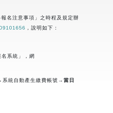
路報名注意事項」之時程及規定辦
509101656
，說明如下：
報名系統」，網
→
系統自動產生繳費帳號
→
當日