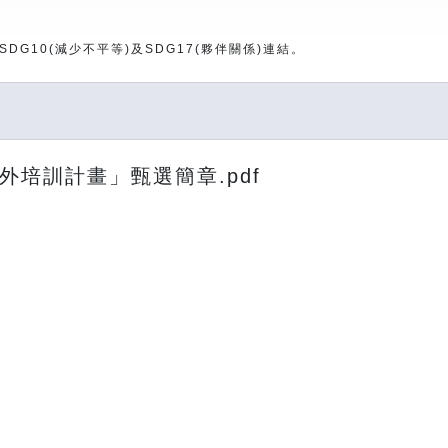
DG10(減少不平等)及SDG17(夥伴關係)連結。
外培訓計畫」甄選簡章.pdf