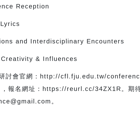
ience Reception
Lyrics
ons and Interdisciplinary Encounters
 Creativity & Influences
：http://cfl.fju.edu.tw/conf
名網址：https://reurl.cc/34ZX1R
nce@gmail.com。