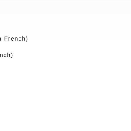
in French)
ench)