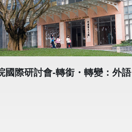
院國際研討會-轉銜・轉變：外