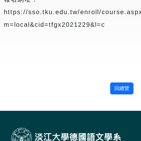
https://sso.tku.edu.tw/enroll/course.asp
m=local&cid=tfgx2021229&l=c
回總覽