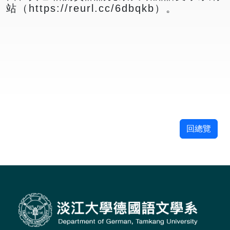
站（https://reurl.cc/6dbqkb）。
回總覽