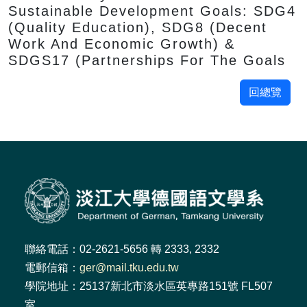
Sustainable Development Goals: SDG4
(Quality Education), SDG8 (Decent
Work And Economic Growth) &
SDGS17 (Partnerships For The Goals
回總覽
聯絡電話：02-2621-5656 轉 2333, 2332
電郵信箱：
ger@mail.tku.edu.tw
學院地址：25137新北市淡水區英專路151號 FL507
室