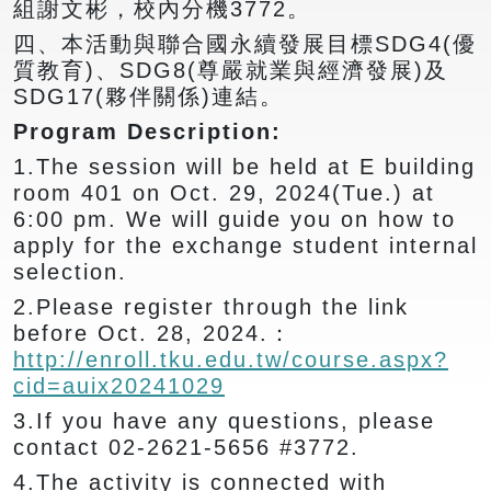
組謝文彬，校內分機3772。
四、本活動與聯合國永續發展目標SDG4(優
質教育)、SDG8(尊嚴就業與經濟發展)及
SDG17(夥伴關係)連結。
Program Description:
1.The session will be held at E building
room 401 on Oct. 29, 2024(Tue.) at
6:00 pm. We will guide you on how to
apply for the exchange student internal
selection.
2.Please register through the link
before Oct. 28, 2024.：
http://enroll.tku.edu.tw/course.aspx?
cid=auix20241029
3.If you have any questions, please
contact 02-2621-5656 #3772.
4.The activity is connected with