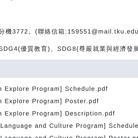
2。(聯絡信箱:159551@mail.tku.edu.
G4(優質教育)、SDG8(尊嚴就業與經濟發展)
 Explore Program] Schedule.pdf
 Explore Program] Poster.pdf
 Explore Program] Description.pdf
 Language and Culture Program] Schedule