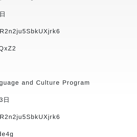
2日
R2n2ju5SbkUXjrk6
eQxZ2
guage and Culture Program
3日
R2n2ju5SbkUXjrk6
de4g