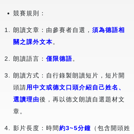
競賽規則：
朗讀文章：由參賽者自選，
須為德語相
關之課外文本
。
朗讀語言：
僅限德語
。
朗讀方式：自行錄製朗讀短片，短片開
頭請
用中文或德文口頭介紹自己姓名、
選讀理由
後，再以德文朗讀自選題材文
章。
影片長度：時間
約3~5分鐘
（包含開頭姓