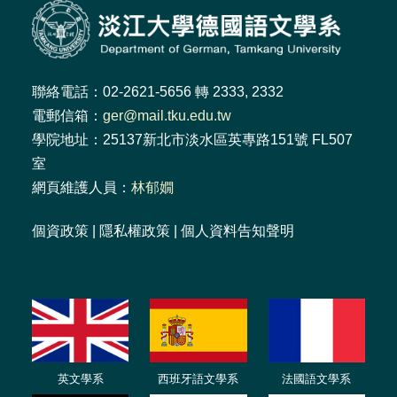
聯絡電話：02-2621-5656 轉 2333, 2332
電郵信箱：
ger@mail.tku.edu.tw
學院地址：25137新北市淡水區英專路151號 FL507
室
網頁維護人員：
林郁嫺
個資政策
|
隱私權政策
|
個人資料告知聲明
英文學系
西班牙語文學系
法國語文學系