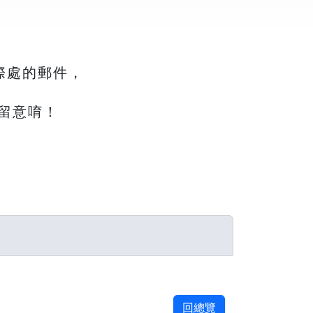
際處的郵件，
留意唷！
回總覽