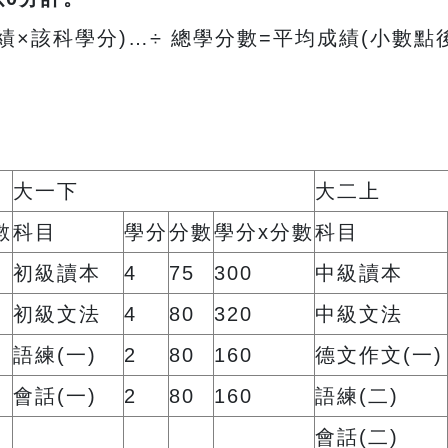
成績×該科學分)…÷ 總學分數=平均成績(小數
大一下
大二上
數
科目
學分
分數
學分x分數
科目
初級讀本
4
75
300
中級讀本
初級文法
4
80
320
中級文法
語練(一)
2
80
160
德文作文(一)
會話(一)
2
80
160
語練(二)
會話(二)