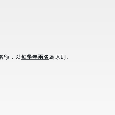
名額，以
每學年兩名
為原則。