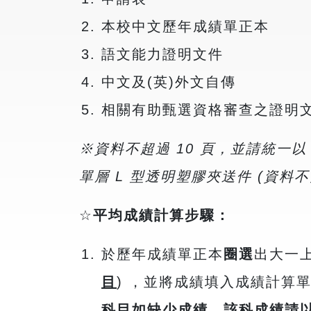
本校中文歷年成績單正本
語文能力證明文件
中文及(英)外文自傳
相關有助甄選資格審查之證明
※資料不超過 10 頁，並請統一
單層 L 型透明塑膠夾送件 (資料
☆
平均成績計算步驟：
於歷年成績單正本
圈選
出大一
目
) ，並將成績填入成績計算
科目
如缺少成績，該科成績請以