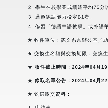
學生在校學業成績總平均75分
通過德語能力檢定B1者。
修習「德語華語教學」或外語
★
收件單位：德文系系辦公室／
★
交換生名額與交換期限：交換
★ 收件截止時間：2024年04月19
★ 錄取名單公告：2024年04月22日
★
甄選繳交資料：
申請表