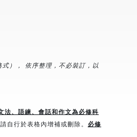
原格式）， 依序整理，不必裝訂，以
文法、語練、會話和作文為必修科
，請自行於表格內增補或刪除。
必修