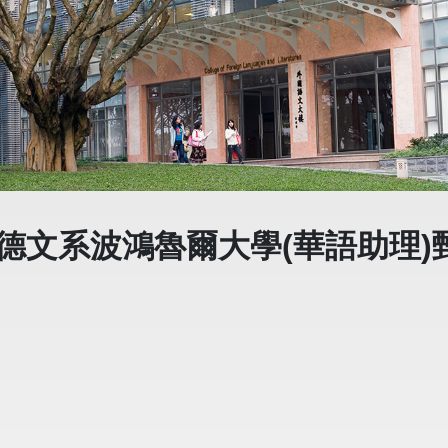
期德文系波鴻魯爾大學(華語助理)