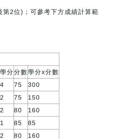
點後第2位)；可參考下方成績計算範
學分
分數
學分x分數
4
75
300
2
75
150
2
80
160
1
85
85
2
80
160