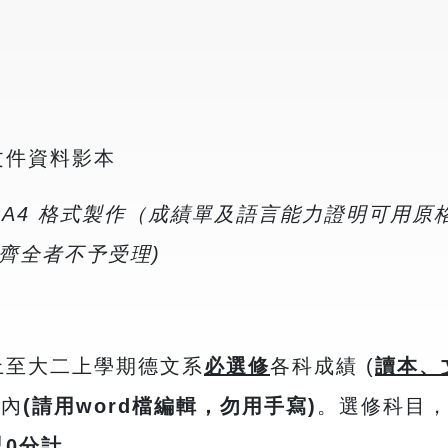
文件資料影本
以 A4 格式製作（成績單及語言能力證明可用
不齊全者不予受理)
上至大二上學期德文系
必選修
各科成績 (
讀本、
單內
(請用word檔編輯，勿用手寫)
。選修科目
0分計。