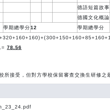
德語短篇故事
德國文化概論
學期總學分
12
學期總學分
+320+160+160)+(300+150+160+85+160+
41=
78.56
校所接受，但對方學校保留審查交換生研修之
h_23_24.pdf