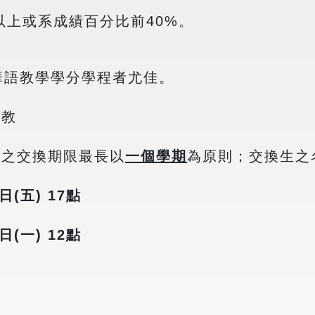
以上或系成績百分比前40%。
華語教學學分學程者尤佳。
助教
生之交換期限最長以
一個學期
為原則；交換生之
日(五) 17點
(一) 12點