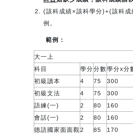
(該科成績×該科學分)+(該科
例。
範例：
大一上
科目
學分
分數
學分x分
初級讀本
4
75
300
初級文法
4
75
300
語練(一)
2
80
160
會話(一)
2
80
160
德語國家面面觀
2
85
170