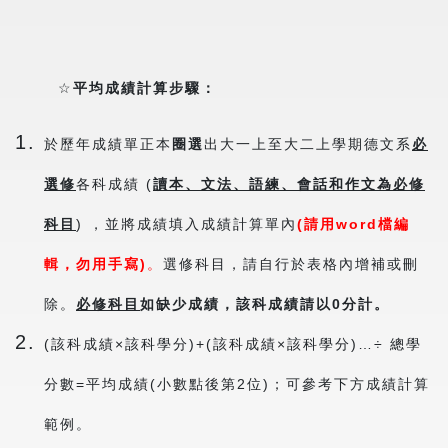
☆
平均成績計算步驟：
於歷年成績單正本
圈選
出大一上至大二上學期德文系
必
選修
各科成績 (
讀本、文法、語練、會話和作文為必修
科目
) ，並將成績填入成績計算單內
(請用word檔編
輯，勿用手寫)
。
選修科目，請自行於表格內增補或刪
除。
必修科目
如缺少成績，該科成績請以0分計。
(該科成績×該科學分)+(該科成績×該科學分)…÷ 總學
分數=平均成績(小數點後第2位)；可參考下方成績計算
範例。