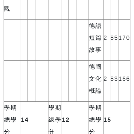
觀
德語
短篇
2
85
170
故事
德國
文化
2
83
166
概論
學期
學期
學期
總學
14
總學
12
總學
15
分
分
分