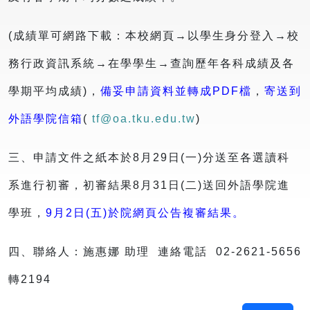
(成績單可網路下載：本校網頁→以學生身分登入→校
務行政資訊系統→在學學生→查詢歷年各科成績及各
學期平均成績)，
備妥申請資料並轉成PDF檔
，
寄送到
外語學院信箱
(
tf@oa.tku.edu.tw
)
三、申請文件之紙本於8月29日(一)分送至各選讀科
系進行初審，初審結果8月31日(二)送回外語學院進
學班，
9月2日(五)於院網頁公告複審結果。
四、聯絡人：施惠娜 助理 連絡電話 02-2621-5656
轉2194