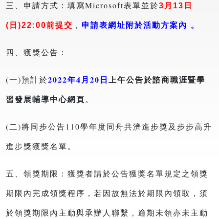
三、申請方式：填寫
Microsoft
表單並於
3月13日
前提交
申請表網址附於活動方案內 。
，
(日)22:00
四、獲獎公告：
2022年4月20日
上午公告於諮商職涯暨學
(一)預計於
習發展輔導中心網頁
。
(二)將同步公告110學年度同舟共濟進步獎及步步高升
進步獎獲獎名單。
五、領獎期限：獲獎者請於公告獲獎名單規定之領獎
期限內完成領獎程序，若因故無法於期限內領取，須
於領獎期限內主動與承辦人聯繫，逾期未領亦未主動