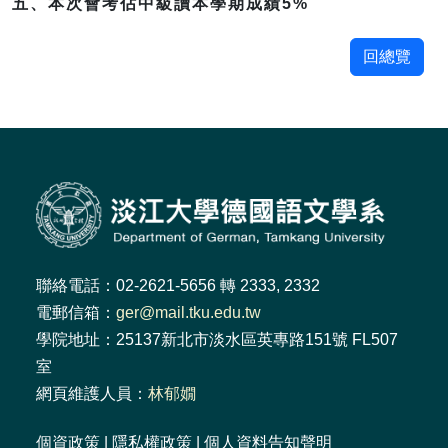
五、本次會考佔中級讀本學期成績5%
回總覽
聯絡電話：02-2621-5656 轉 2333, 2332
電郵信箱：
ger@mail.tku.edu.tw
學院地址：25137新北市淡水區英專路151號 FL507
室
網頁維護人員：
林郁嫺
個資政策
|
隱私權政策
|
個人資料告知聲明