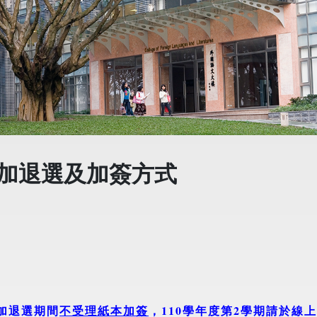
期加退選及加簽方式
加退選期間
不受理紙本加簽
，
110
學年度第
2
學期請於線上