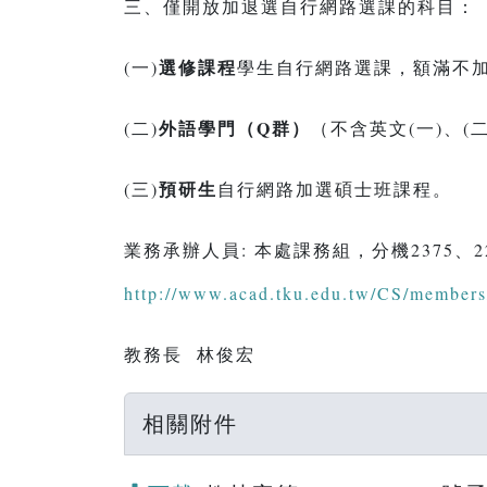
三、僅開放加退選自行網路選課的科目：
選修課程
(一)
學生自行網路選課，額滿不
外語學門（
Q
群）
(二)
（不含英文(一)、
預研生
(三)
自行網路加選碩士班課程。
業務承辦人員: 本處課務組，分機2375、2
http://www.acad.tku.edu.tw/CS/members/
教務長 林俊宏
相關附件