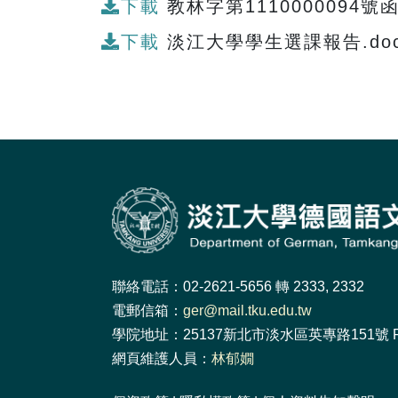
下載
教林字第1110000094號
下載
淡江大學學生選課報告.do
聯絡電話：02-2621-5656 轉 2333, 2332
電郵信箱：
ger@mail.tku.edu.tw
學院地址：25137新北市淡水區英專路151號 F
網頁維護人員：
林郁嫺