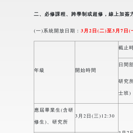
二、必修課程、跨學制或超修，線上加簽
3
月
2
日
(
二
)
至
3
月
7
日
(
(一)系統開放日期：
截止
日間
年級
開始時間
研究
士班)
應屆畢業生(含研
3月2日(三)12:30
修生)、研究所
3月7