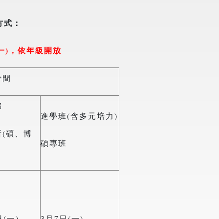
方式：
一
)，依年級開放
時間
部
進學班(含多元培力)
所(碩、博
碩專班
日(一)
3月7日(一)