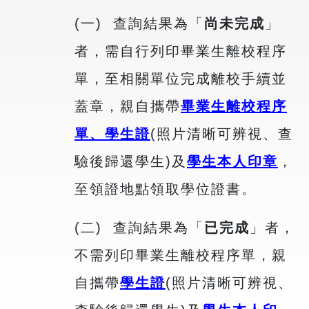
(一) 查詢結果為「
尚未完成
」
者，需自行列印畢業生離校程序
單，至相關單位完成離校手續並
蓋章，親自攜帶
畢業生離校程序
單、學生證
(照片清晰可辨視、查
驗後歸還學生)及
學生本人印章
，
至領證地點領取學位證書。
(二) 查詢結果為「
已完成
」者，
不需列印畢業生離校程序單，親
自攜帶
學生證
(照片清晰可辨視、