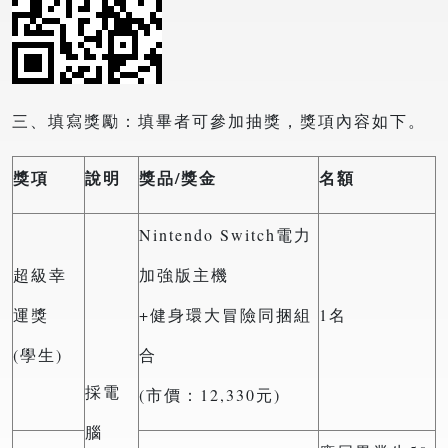
三、填寫獎勵：填畢者可參加抽獎，獎項內容如下。
獎項
說明
獎品/
獎金
名額
Nintendo Switch電力
超級幸
加強版主機
運獎
+健身環大冒險同捆組
1名
(學生)
合
採電
(市價：12,330元)
腦