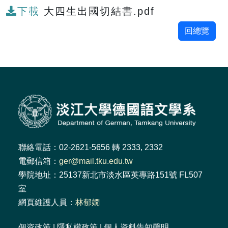
下載
大四生出國切結書.pdf
回總覽
聯絡電話：02-2621-5656 轉 2333, 2332
電郵信箱：
ger@mail.tku.edu.tw
學院地址：25137新北市淡水區英專路151號 FL507
室
網頁維護人員：
林郁嫺
個資政策
|
隱私權政策
|
個人資料告知聲明