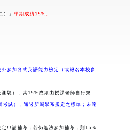
二）」
學期成績15%。
校外參加各式英語能力檢定（或報名本校多
上測驗），其15%成績由授課老師自行規
園考試），通過所屬學系規定之標準；未達
規定申請補考；若仍無法參加補考，則15%