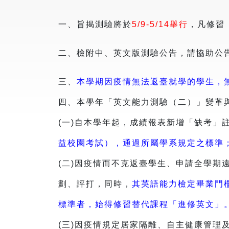
一、旨揭測驗將於
5/9-5/14舉行
，凡修習
二、檢附中、英文版測驗公告，請協助公
三、
本學期因疫情無法返臺就學的學生，
四、本學年「英文能力測驗（二）」變革
(一)自本學年起，成績報表新增「缺考」
益校園考試），通過所屬學系規定之標準
(二)因疫情而不克返臺學生、申請全學期
劃、評打，同時，
其英語能力檢定畢業門
標準者，始得修習替代課程「進修英文」
(三)因疫情規定居家隔離、自主健康管理