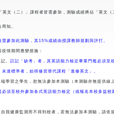
「英文（二）」課程者皆需參加，測驗成績將佔「英文（
告周知。
無需參加此測驗，其15%成績由授課教師規劃與評打。
與疫情期間應變措施：
註記。
註記「缺考」者，其英語能力檢定畢業門檻必須至
；未達標準者，始得修習替代課程「進修英文」。
遠端學習之學生，恕無法參加本測驗（本測驗亦無提供線
檻必須至校外參加各式英語能力檢定（或報名本校多益校
。
及自我健康監測而不得到校者，若無法參加本測驗，請依