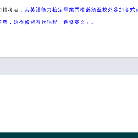
加補考者，
其英語能力檢定畢業門檻必須至校外參加各式
準者，始得修習替代課程「進修英文」。