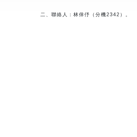
二、聯絡人：林倖伃（分機2342）。