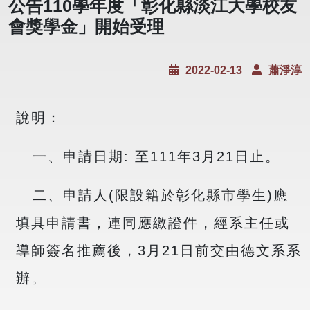
公告110學年度「彰化縣淡江⼤學校友
會獎學⾦」開始受理
2022-02-13
蕭淨淳
說明：
一、申請日期: ⾄111年3⽉21⽇⽌。
二、申請人(限設籍於彰化縣市學生)應
填具申請書，連同應繳證件，經系主任或
導師簽名推薦後，3月21日前交由德文系系
辦。