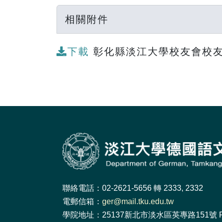
相關附件
下載
彰化縣淡江大學校友會校友獎
聯絡電話：02-2621-5656 轉 2333, 2332
電郵信箱：
ger@mail.tku.edu.tw
學院地址：25137新北市淡水區英專路151號 F