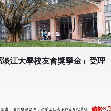
縣淡江⼤學校友會獎學⾦」受理
請於3
申請書，連同應繳證件，經系主任或導師簽名推薦後，