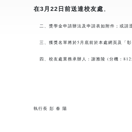
在3月22日前送達校友處
。
二、獎學金申請辦法及申請表如附件；或請
三、獲獎名單將於5月底前於本處網頁及「彰
四、校友處業務承辦人：謝雅陵 (分機：8125
執行長 彭 春 陽