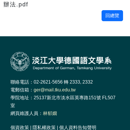
辦法.pdf
回總覽
聯絡電話：02-2621-5656 轉 2333, 2332
電郵信箱：
ger@mail.tku.edu.tw
學院地址：25137新北市淡水區英專路151號 FL507
室
網頁維護人員：
林郁嫺
個資政策
|
隱私權政策
|
個人資料告知聲明