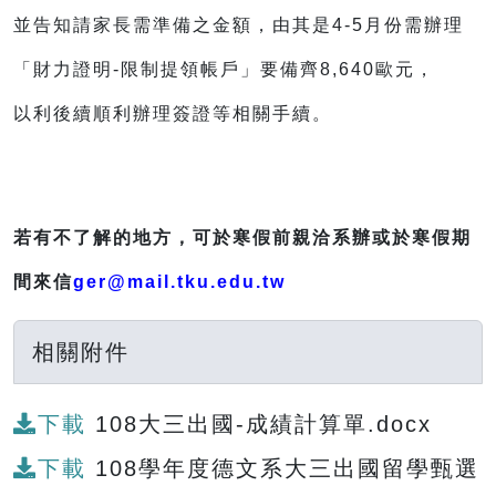
並告知請家長需準備之金額，由其是4-5月份需辦理
「財力證明-限制提領帳戶」要備齊8,640歐元，
以利後續順利辦理簽證等相關手續。
若有不了解的地方，可於寒假前親洽系辦或於寒假期
間來信
ger@mail.tku.edu.tw
相關附件
下載
108大三出國-成績計算單.docx
下載
108學年度德文系大三出國留學甄選