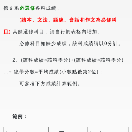
德文系
必選修
各科成績，
(
讀本、文法、語練、會話和作文為必修科
目
)
其餘選修科目，請自行於表格內增加。
必修科目如缺少成績，該科成績請以0分計。
2. (該科成績×該科學分)+(該科成績×該科學分)
…÷ 總學分數=平均成績(小數點後第2位)；
可參考下方成績計算範例。
範例：