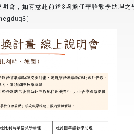
上說明會，如有意赴前述3國擔任華語教學助理
Cnegduq8）