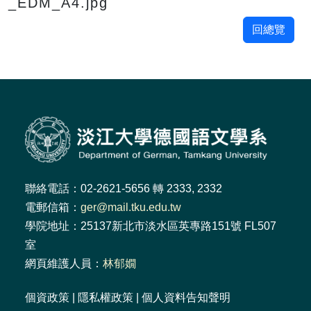
_EDM_A4.jpg
回總覽
聯絡電話：02-2621-5656 轉 2333, 2332
電郵信箱：
ger@mail.tku.edu.tw
學院地址：25137新北市淡水區英專路151號 FL507
室
網頁維護人員：
林郁嫺
個資政策
|
隱私權政策
|
個人資料告知聲明