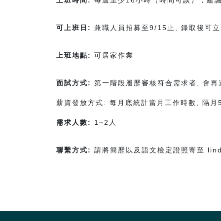
上班時間:
每週至少16小時（時間可談），建議時段
可上班日:
兼職人員招募至9/15止, 錄取後可
上班地點:
可居家作業
面試方式:
第一階段履歷審核符合需求者, 會再邀請
薪資發放方式: 每月底統計當月工作時數, 隔月
需求人數:
1~2人
聯繫方式:
請將簡歷以及語文檢定證照寄至 linda.