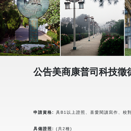
公告美商康普司科技徵德
申請資格:
具B1以上證照、喜愛閱讀寫作、校
具備證照:
(共2種)