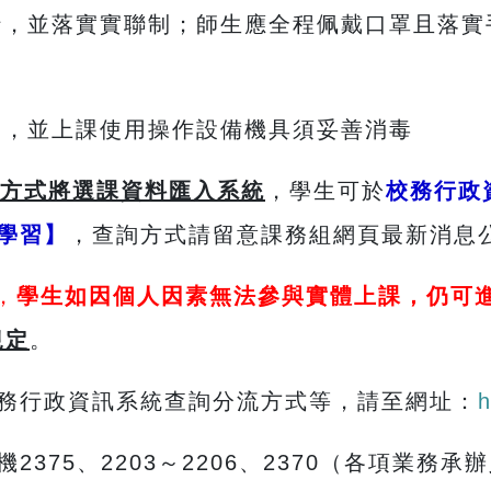
進行，並落實實聯制；師生應全程佩戴口罩且落
清消，並上課使用操作設備機具須妥善消毒
方式將選課資料匯入系統
，學生可於
校務行政
學習】
，查詢方式請留意課務組網頁最新消息
，
學生如因個人因素無法參與實體上課，仍可
規定
。
務行政資訊系統查詢分流方式等，請至網址：
h
375、2203～2206、2370（各項業務承