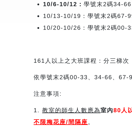
10/6-10/12
：
學號末2碼34-66
10/13-10/19：學號末2碼67-9
10/20-10/26：學號末2碼00-3
161人以上之大班課程：分三梯次
依學號末2碼00-33、34-66、
注意事項:
1.
教室的師生人數應為
室內
80
人
不限梅花座
/
間隔座
。