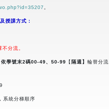
two.php?id=35207
。
及授課方式：
課不分流。
，
依學號末
2
碼
00-49
、
50-99
【
隔週】
輪替分流
9
，系統分梯順序