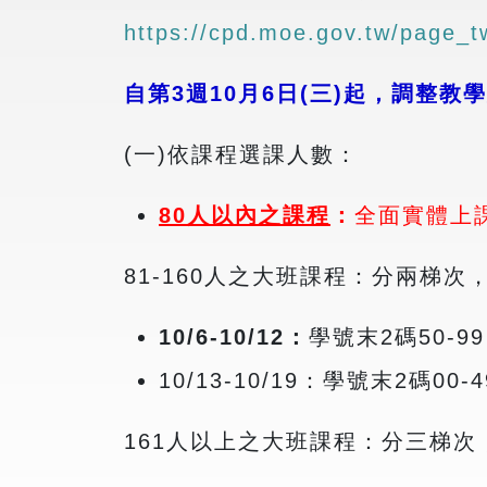
https://cpd.moe.gov.tw/page_
自第
3
週
10
月
6
日
(
三
)
起，調整教學
(一)依課程選課人數：
80
人以內之課程
：
全面實體上
81-160人之大班課程：分兩梯次
10/6-10/12
：
學號末2碼50-99
10/13-10/19：學號末2碼00-4
161人以上之大班課程：分三梯次