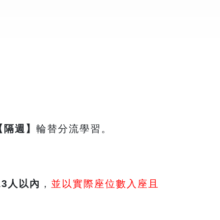
【隔週】
輪替分流學習。
13
人以內
，
並以實際座位數入座且