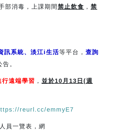
實手部消毒，上課期間
禁止飲食
，
禁
資訊系統、淡江i生活
等平台，
查詢
公告。
進行遠端學習
，
並於
10
月
13
日
(
週
ttps://reurl.cc/emmyE7
辦人員一覽表，網