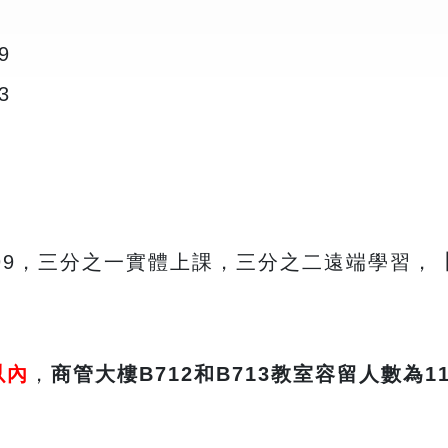
9
3
67-99，三分之一實體上課，三分之二遠端學習，
以內
，
商管大樓
B712
和
B713
教室容留人數為
1