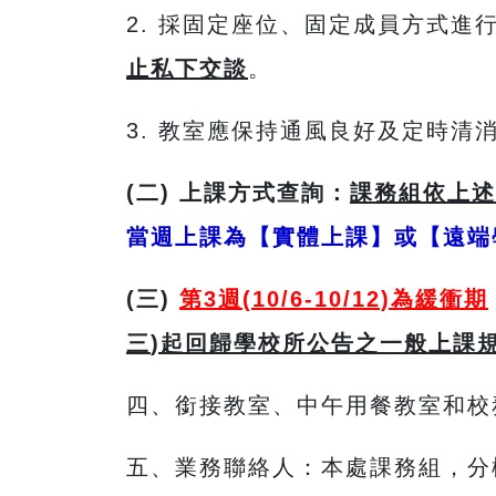
2. 採固定座位、固定成員方式
止私下交談
。
3. 教室應保持通風良好及定時
(二
)
上課方式查詢：
課務組依上述
當週上課為【實體上課】或【遠端
(三)
第3
週
(10/6-10/12)
為緩衝期
三
)
起回歸學校所公告之一般上課
四、銜接教室、中午用餐教室和校
五、業務聯絡人：本處課務組，分機2