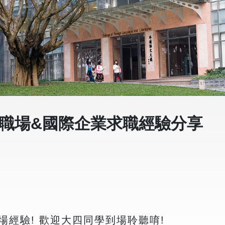
內職場&國際企業求職經驗分享
經驗! 歡迎大四同學到場聆聽唷!