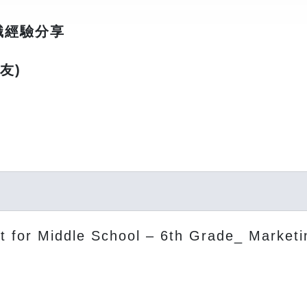
職經驗分享
友)
ct for Middle School – 6th Grade_ Market