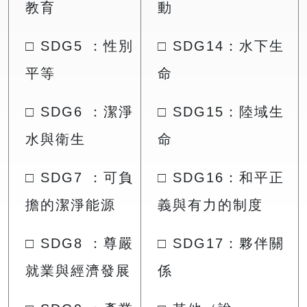
教育
動
□ SDG5 ：性別
□ SDG14：水下生
平等
命
□ SDG6 ：潔淨
□ SDG15：陸域生
水與衛生
命
□ SDG7 ：可負
□ SDG16：和平正
擔的潔淨能源
義與有力的制度
□ SDG8 ：尊嚴
□ SDG17：夥伴關
就業與經濟發展
係