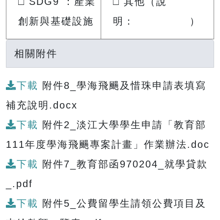
□ SDG9 ：產業
□ 其他（說
創新與基礎設施
明： ）
相關附件
下載
附件8_學海飛颺及惜珠申請表填寫
補充說明.docx
下載
附件2_淡江大學學生申請「教育部
111年度學海飛颺專案計畫」作業辦法.doc
下載
附件7_教育部函970204_就學貸款
_.pdf
下載
附件5_公費留學生請領公費項目及