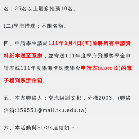
名，35名以上最多推薦10名。
(二)學海惜珠：不限名額。
四、申請學生請於
111年3月4日(五)前將所有申請資
料紙本送至系辦
，並寄送111年度學海飛颺獎學金申
請表或111年度學海惜珠獎學金
申請表
(word檔)
的電
子檔到系辦信箱
。
五、本案聯絡人：交流組謝文彬，分機2003。(聯絡
信箱:159551@mail.tku.edu.tw)
六、本活動與SDGs連結如下：