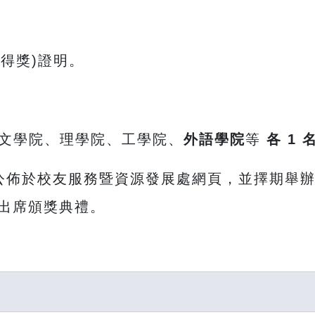
(得獎)證明。
。(文學院、理學院、工學院、
外語學院
等
各 1 
公佈於校友服務暨資源發展處網頁，並擇期舉
出席頒獎典禮。