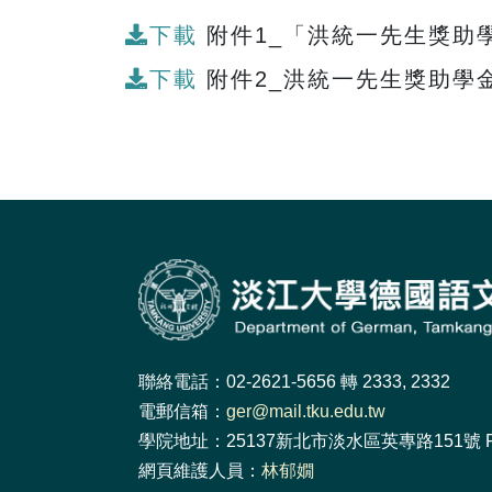
下載
附件1_「洪統一先生獎助學
下載
附件2_洪統一先生獎助學金
聯絡電話：02-2621-5656 轉 2333, 2332
電郵信箱：
ger@mail.tku.edu.tw
學院地址：25137新北市淡水區英專路151號 F
網頁維護人員：
林郁嫺