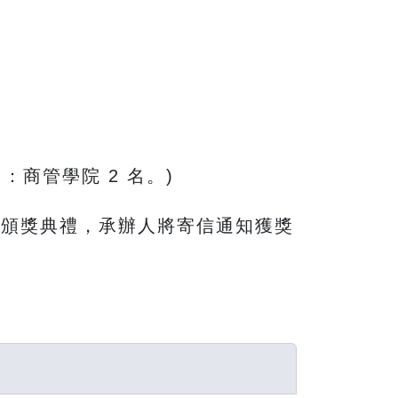
名
：商管學院 2 名。)
辦頒獎典禮，承辦人將寄信通知獲獎