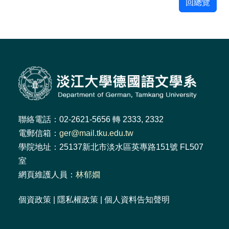
回總覽
聯絡電話：02-2621-5656 轉 2333, 2332
電郵信箱：
ger@mail.tku.edu.tw
學院地址：25137新北市淡水區英專路151號 FL507
室
網頁維護人員：
林郁嫺
個資政策
|
隱私權政策
|
個人資料告知聲明