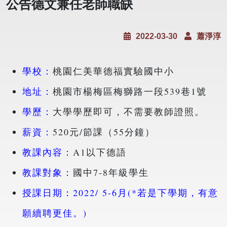
公告德文兼任老師職缺
2022-03-30
蕭淨淳
學校：
桃園仁美華德福實驗國中小
地址：
桃園市楊梅區梅獅路一段539巷1號
學歷：
大學學歷即可，不需要教師證照。
薪資：
520元/節課（55分鐘）
教課內容：
A1以下德語
教課對象：
國中7-8年級學生
授課日期：2022/ 5-6月(*若是下學期，有意
願續聘更佳。)