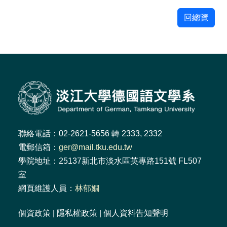
回總覽
聯絡電話：02-2621-5656 轉 2333, 2332
電郵信箱：
ger@mail.tku.edu.tw
學院地址：25137新北市淡水區英專路151號 FL507
室
網頁維護人員：
林郁嫺
個資政策
|
隱私權政策
|
個人資料告知聲明