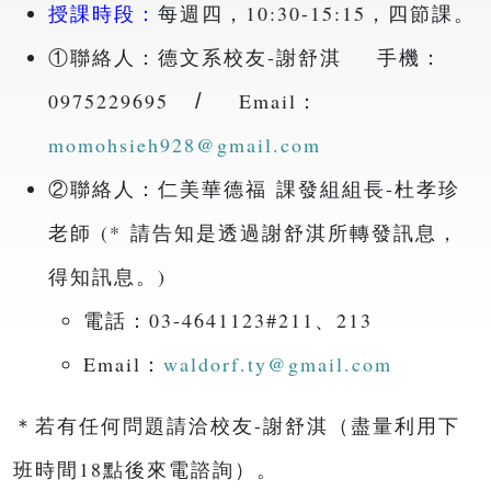
授課時段：
每週四，10:30-15:15，四節課。
①聯絡人：德文系校友-謝舒淇
手機：
0975229695
Email：
/
momohsieh928@gmail.com
②聯絡人：仁美華德福 課發組組長-杜孝珍
老師 (* 請告知是透過謝舒淇所轉發訊息，
得知訊息。)
電話：03-4641123#211、213
Email：
waldorf.ty@gmail.com
＊若有任何問題請洽校友-謝舒淇（盡量利用下
班時間18點後來電諮詢）。