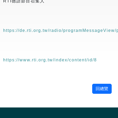
RTI德語節目召集人
https://de.rti.org.tw/radio/programMessageView
https://www.rti.org.tw/index/content/id/8
回總覽