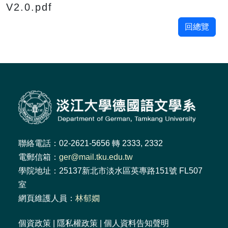
V2.0.pdf
回總覽
聯絡電話：02-2621-5656 轉 2333, 2332
電郵信箱：
ger@mail.tku.edu.tw
學院地址：25137新北市淡水區英專路151號 FL507
室
網頁維護人員：
林郁嫺
個資政策
|
隱私權政策
|
個人資料告知聲明