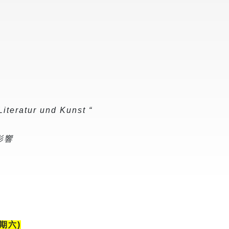
Literatur und Kunst “
影響
期六)